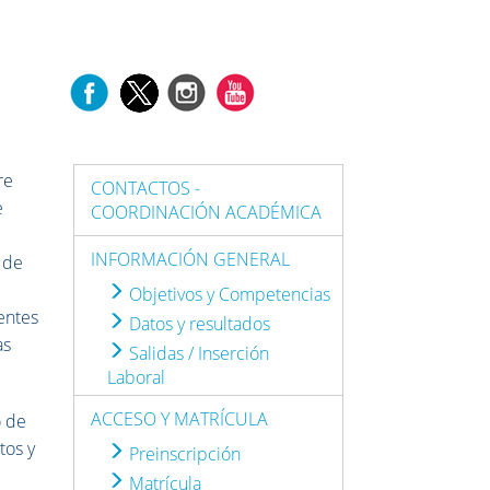
re
CONTACTOS -
e
COORDINACIÓN ACADÉMICA
INFORMACIÓN GENERAL
 de
Objetivos y Competencias
entes
Datos y resultados
as
Salidas / Inserción
Laboral
ACCESO Y MATRÍCULA
o de
tos y
Preinscripción
Matrícula