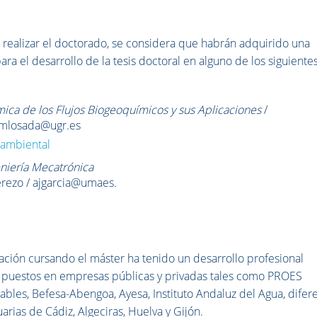
 realizar el doctorado, se considera que habrán adquirido una
 el desarrollo de la tesis doctoral en alguno de los siguiente
ica de los Flujos Biogeoquímicos y sus Aplicaciones
/
/ mlosada@ugr.es
aambiental
niería Mecatrónica
erezo / ajgarcia@umaes.
ión cursando el máster ha tenido un desarrollo profesional
 puestos en empresas públicas y privadas tales como PROES
ables, Befesa-Abengoa, Ayesa, Instituto Andaluz del Agua, difer
rias de Cádiz, Algeciras, Huelva y Gijón.