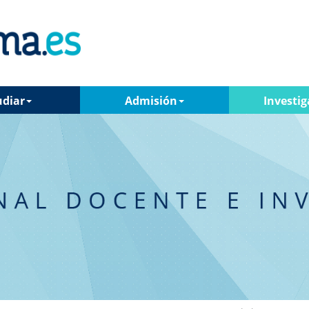
udiar
Admisión
Investig