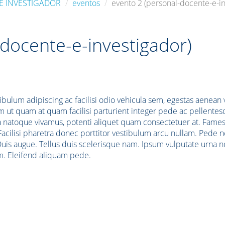
E INVESTIGADOR
eventos
evento 2 (personal-docente-e-in
-docente-e-investigador)
stibulum adipiscing ac facilisi odio vehicula sem, egestas aenean v
m ut quam at quam facilisi parturient integer pede ac pellente
na natoque vivamus, potenti aliquet quam consectetuer at. Fames
. Facilisi pharetra donec porttitor vestibulum arcu nullam. Pede 
 Duis augue. Tellus duis scelerisque nam. Ipsum vulputate urna 
rem. Eleifend aliquam pede.