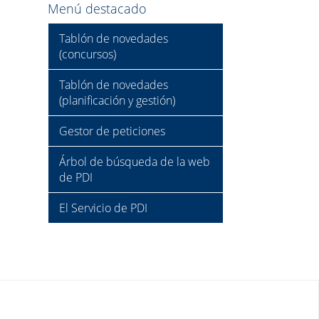
Menú destacado
Tablón de novedades
(concursos)
Tablón de novedades
(planificación y gestión)
Gestor de peticiones
Árbol de búsqueda de la web
de PDI
El Servicio de PDI