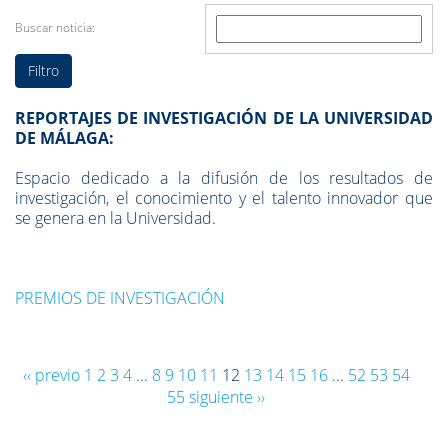
Buscar noticia:
REPORTAJES DE INVESTIGACIÓN DE LA UNIVERSIDAD
DE MÁLAGA:
Espacio dedicado a la difusión de los resultados de
investigación, el conocimiento y el talento innovador que
se genera en la Universidad.
PREMIOS DE INVESTIGACIÓN
‹‹ previo
1
2
3
4
...
8
9
10
11
12
13
14
15
16
...
52
53
54
55
siguiente ››