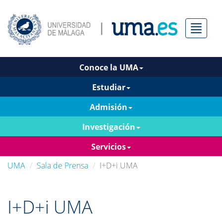
Menú
Conoce la UMA
Estudiar
Admisión
Investigación
Servicios
UMA
Sala de Prensa
I+D+i UMA
I+D+i UMA