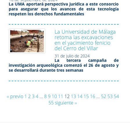
La UMA aportará perspectiva jurídica a este consorcio
para asegurar que los avances de esta tecnología
respeten los derechos fundamentales
La Universidad de Málaga
retoma las excavaciones
en el yacimiento fenicio
del Cerro del Villar
31 de julio de 2024
La tercera campaña de
investigación arqueológica comenzó el 26 de agosto y
se desarrollará durante tres semanas
‹‹ previo
1
2
3
4
...
8
9
10
11
12
13
14
15
16
...
52
53
54
55
siguiente ››