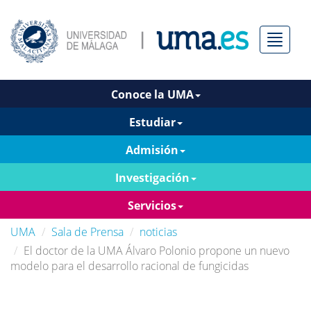
Menú
Conoce la UMA
Estudiar
Admisión
Investigación
Servicios
UMA
Sala de Prensa
noticias
El doctor de la UMA Álvaro Polonio propone un nuevo
modelo para el desarrollo racional de fungicidas