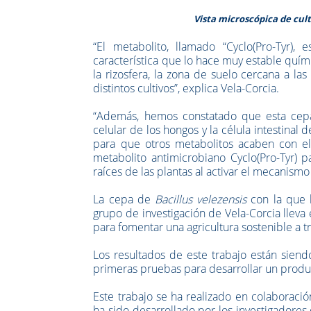
Vista microscópica de cul
“El metabolito, llamado “Cyclo(Pro-Tyr),
característica que lo hace muy estable quí
la rizosfera, la zona de suelo cercana a l
distintos cultivos”, explica
Vela-Corcia.
“Además, hemos constatado que esta cepa 
celular de los hongos y la célula intestina
para que otros metabolitos acaben con ello
metabolito antimicrobiano Cyclo(Pro-Tyr) p
raíces de las plantas al activar el mecanism
La cepa de
Bacillus velezensis
con la que h
grupo de investigación de Vela-Corcia lleva
para fomentar una agricultura sostenible a tr
Los resultados de este trabajo están siendo
primeras pruebas para desarrollar un produc
Este trabajo se ha realizado en colaboració
ha sido desarrollado por los investigadore