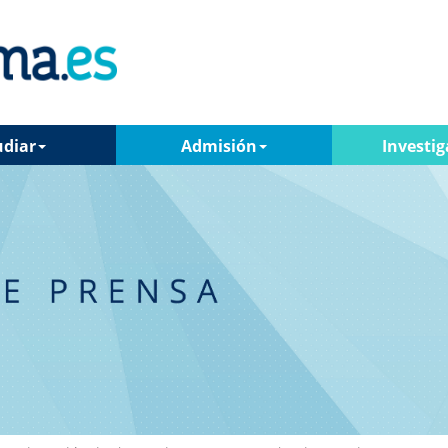
udiar
Admisión
Investig