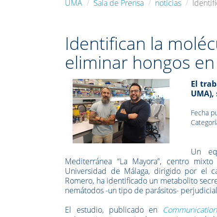
UMA
Sala de Prensa
noticias
Identif
Identifican la molé
eliminar hongos en 
El tra
UMA), 
Fecha pu
Categorí
Un equ
Mediterránea “La Mayora”, centro mixto d
Universidad de Málaga, dirigido por el 
Romero, ha identificado un metabolito secr
nemátodos -un tipo de parásitos- perjudiciale
El estudio, publicado en
Communication