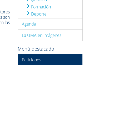
Formación
utores
Deporte
os son
en las
Agenda
La UMA en imágenes
Menú destacado
Peticiones