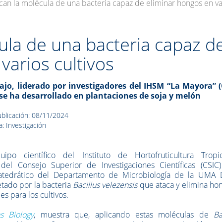
ican la molécula de una bacteria capaz de eliminar hongos en va
cula de una bacteria capaz d
varios cultivos
bajo, liderado por investigadores del IHSM “La Mayora” (
se ha desarrollado en plantaciones de soja y melón
blicación: 08/11/2024
a: Investigación
ipo científico del Instituto de Hortofruticultura Tropi
el Consejo Superior de Investigaciones Científicas (CSIC)
catedrático del Departamento de Microbiología de la UMA 
etado por la bacteria
Bacillus velezensis
que ataca y elimina ho
s para los cultivos.
s Biology
, muestra que, aplicando estas moléculas de
Ba