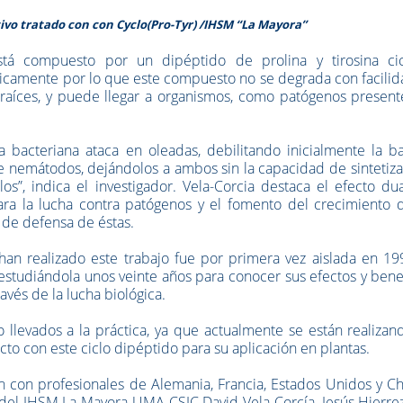
tivo tratado con con Cyclo(Pro-Tyr) /IHSM “La Mayora”
 está compuesto por un dipéptido de prolina y tirosina cic
micamente por lo que este compuesto no se degrada con facili
as raíces, y puede llegar a organismos, como patógenos presen
bacteriana ataca en oleadas, debilitando inicialmente la ba
l de nemátodos, dejándolos a ambos sin la capacidad de sintetiz
s”, indica el investigador. Vela-Corcia destaca el efecto du
ara la lucha contra patógenos y el fomento del crecimiento d
o de defensa de éstas.
an realizado este trabajo fue por primera vez aislada en 199
 estudiándola unos veinte años para conocer sus efectos y bene
avés de la lucha biológica.
 llevados a la práctica, ya que actualmente se están realizan
to con este ciclo dipéptido para su aplicación en plantas.
n con profesionales de Alemania, Francia, Estados Unidos y Ch
s del IHSM La Mayora UMA-CSIC David Vela-Corcía, Jesús Hierre