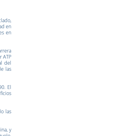
lado,
dad en
tes en
rrera
ar ATP
al del
e las
0. El
ficios
do las
ina, y
zuelo,