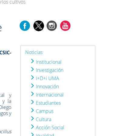
rios cultivos
e
Noticias
CSIC-
Institucional
Investigación
I+D+i UMA
Innovación
Internacional
cal y
 y la
Estudiantes
Diego
Campus
ngos y
Cultura
Acción Social
cillus
Igualdad