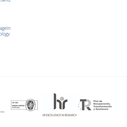
magein
logy
.