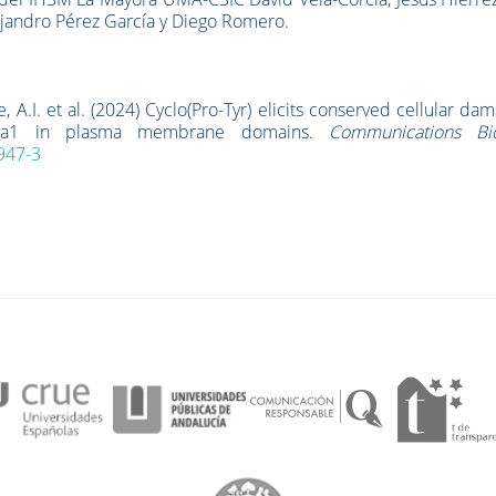
lejandro Pérez García y Diego Romero.
, A.I. et al.
(2024) Cyclo(Pro-Tyr) elicits conserved cellular da
 Pma1 in plasma membrane domains.
Communications Bio
947-3