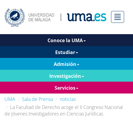
Menú
Conoce la UMA
Estudiar
Admisión
Investigación
Servicios
UMA
Sala de Prensa
noticias
La Facultad de Derecho acoge el II Congreso Nacional
de Jóvenes Investigadores en Ciencias Jurídicas