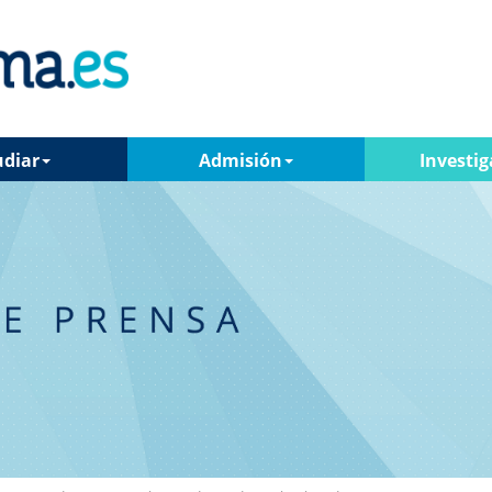
udiar
Admisión
Investig