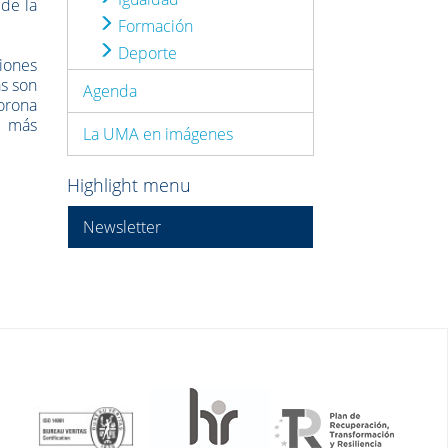
 de la
Formación
Deporte
ciones
as son
Agenda
corona
a más
La UMA en imágenes
Highlight menu
Newsletter