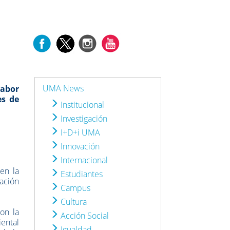
UMA News
labor
es de
Institucional
Investigación
I+D+i UMA
Innovación
Internacional
en la
Estudiantes
ación
Campus
Cultura
on la
Acción Social
iental
Igualdad