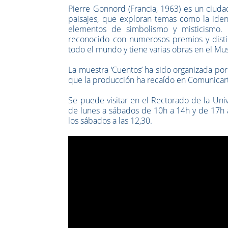
Pierre Gonnord (Francia, 1963) es un ciud
paisajes, que exploran temas como la ident
elementos de simbolismo y misticismo. H
reconocido con numerosos premios y disti
todo el mundo y tiene varias obras en el Mu
La muestra ‘Cuentos’ ha sido organizada por
que la producción ha recaído en Comunicart
Se puede visitar en el Rectorado de la Uni
de lunes a sábados de 10h a 14h y de 17h a 
los sábados a las 12,30.