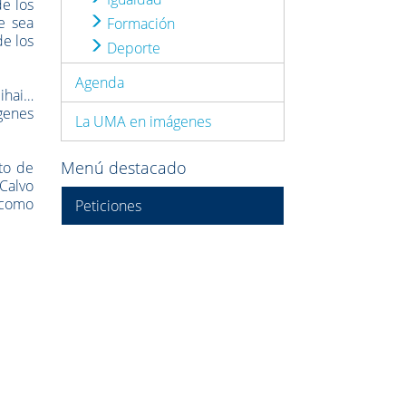
de los
e sea
Formación
de los
Deporte
Agenda
ihai…
genes
La UMA en imágenes
Menú destacado
nto de
Calvo
 como
Peticiones