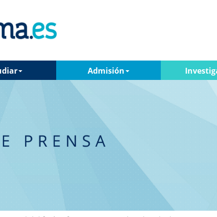
udiar
Admisión
Investig