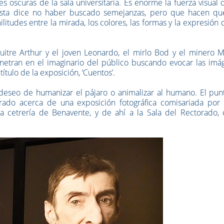
s oscuras de la sala universitaria. Es enorme la fuerza visual 
rtista dice no haber buscado semejanzas, pero que hacen qu
litudes entre la mirada, los colores, las formas y la expresión 
uitre Arthur y el joven Leonardo, el mirlo Bod y el minero M
netran en el imaginario del público buscando evocar las imá
título de la exposición, ‘Cuentos’.
l deseo de humanizar el pájaro o animalizar al humano. El pu
ado acerca de una exposición fotográfica comisariada por 
una cetrería de Benavente, y de ahí a la Sala del Rectorado,