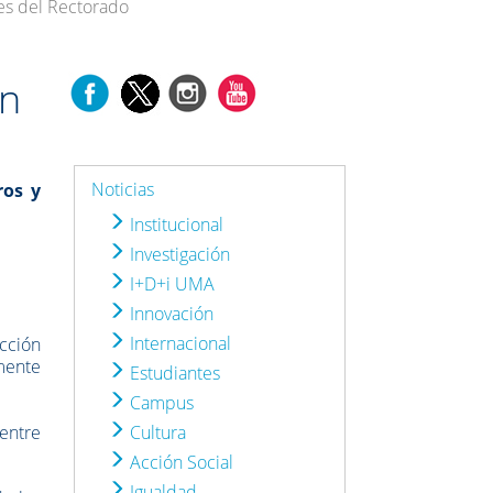
nes del Rectorado
en
Noticias
ros y
Institucional
Investigación
I+D+i UMA
Innovación
Internacional
ección
lmente
Estudiantes
Campus
 entre
Cultura
Acción Social
Igualdad