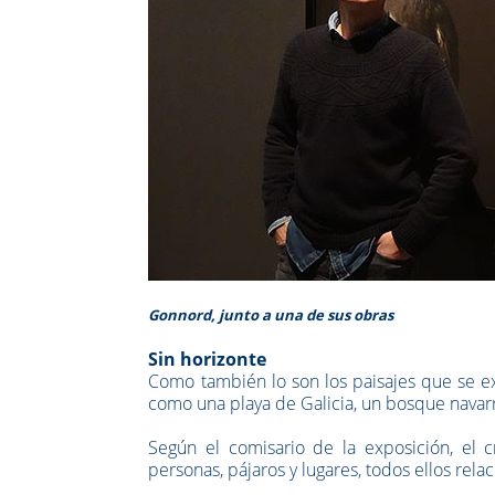
Gonnord, junto a una de sus obras
Sin horizonte
Como también lo son los paisajes que se e
como una playa de Galicia, un bosque navarr
Según el comisario de la exposición, el c
personas, pájaros y lugares, todos ellos rela