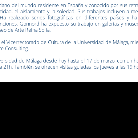
adano del mundo residente en España y conocido por sus retra
idad, el aislamiento y la soledad. Sus trabajos incluyen a m
a realizado series fotográficas en diferentes países y ha
nciones. Gonnord ha expuesto su trabajo en galerías y muse
seo de Arte Reina Sofía.
 el Vicerrectorado de Cultura de la Universidad de Málaga, mi
e Consulting.
versidad de Málaga desde hoy hasta el 17 de marzo, con un ho
21h. También se ofrecen visitas guiadas los jueves a las 19 h