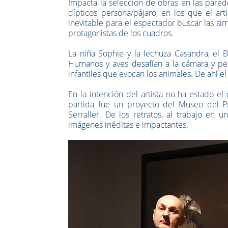
Impacta la selección de obras en las parede
dípticos persona/pájaro, en los que el a
inevitable para el espectador buscar las simi
protagonistas de los cuadros.
La niña Sophie y la lechuza Casandra, el B
Humanos y aves desafían a la cámara y pe
infantiles que evocan los animales. De ahí el 
En la intención del artista no ha estado e
partida fue un proyecto del Museo del Pr
Serraller. De los retratos, al trabajo en 
imágenes inéditas e impactantes.