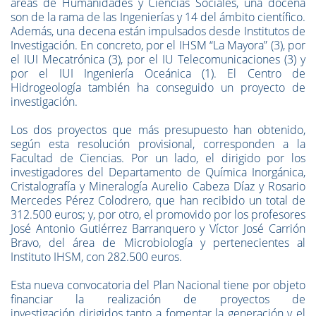
áreas de Humanidades y Ciencias Sociales, una docena
son de la rama de las Ingenierías y 14 del ámbito científico.
Además, una decena están impulsados desde Institutos de
Investigación. En concreto, por el IHSM “La Mayora” (3), por
el IUI Mecatrónica (3), por el IU Telecomunicaciones (3) y
por el IUI Ingeniería Oceánica (1). El Centro de
Hidrogeología también ha conseguido un proyecto de
investigación.
Los dos proyectos que más presupuesto han obtenido,
según esta resolución provisional, corresponden a la
Facultad de Ciencias. Por un lado, el dirigido por los
investigadores del Departamento de Química Inorgánica,
Cristalografía y Mineralogía Aurelio Cabeza Díaz y Rosario
Mercedes Pérez Colodrero, que han recibido un total de
312.500 euros; y, por otro, el promovido por los profesores
José Antonio Gutiérrez Barranquero y Víctor José Carrión
Bravo, del área de Microbiología y pertenecientes al
Instituto IHSM, con 282.500 euros.
Esta nueva convocatoria del Plan Nacional tiene por objeto
financiar la realización de proyectos de
investigación dirigidos tanto a fomentar la generación y el