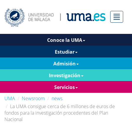
Menú
Conoce la UMA
Estudiar
Admisión
Investigación
Servicios
UMA
Newsroom
news
La UMA consigue cerca de 6 millones de euros de
fondos para la investigación procedentes del Plan
Nacional