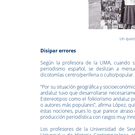
Un quios
Disipar errores
Según la profesora de la UMA, cuando se
periodismo español, se deslizan a menudo
dicotomías centro/periferia o culto/popular.
“Por su situación geográfica y socioeconóm
andaluz tuvo que desarrollarse necesariame
Estereotipos como el folklorismo andaluz p
o autores más populares”, afirma López, qu
estas nociones, pues lo que parece atraso 
producción periodística con rasgos muy inn
Los profesores de la Universidad de Sevi
Universal y de Historia Contemporánea, r