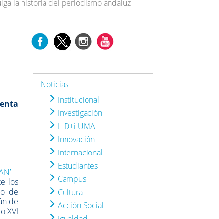
lga la historia del periodismo andaluz
Noticias
Institucional
uenta
Investigación
I+D+i UMA
Innovación
Internacional
Estudiantes
AN’
–
Campus
e los
mo de
Cultura
mún de
Acción Social
lo XVI
Igualdad