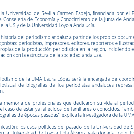
e la Universidad de Sevilla Carmen Espejo, financiada por el
a Consejería de Economía y Conocimiento de la Junta de Andal
e la US y de la Universidad Loyola Andalucía.
 historia del periodismo andaluz a partir de los propios docum
onistas: periodistas, impresores, editores, reporteros e ilustra
 propias de la producción periodística en la región, incidiendo 
ación con la estructura de la sociedad andaluza.
riodismo de la UMA Laura López será la encargada de coordin
ovisual de biografías de los periodistas andaluces represal
n.
 la memoria de profesionales que dedicaron su vida al period
el caso de estar ya fallecidos, de familiares o conocidos. Tamb
grafías de épocas pasadas”, explica la investigadora de la UMA
ación: los usos políticos del pasado’ de la Universidad de Se
 en la Universidad de Loyola, Lola Álvarez, galardonada con el 