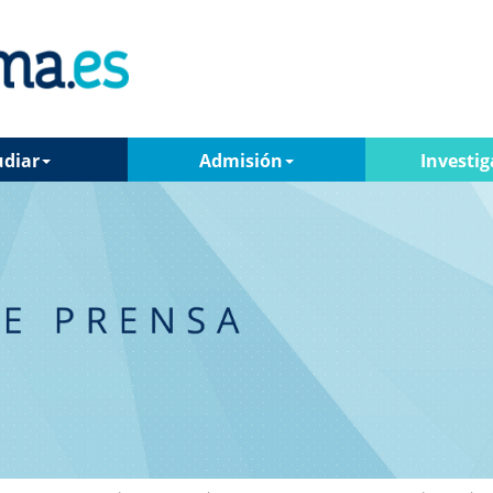
udiar
Admisión
Investig