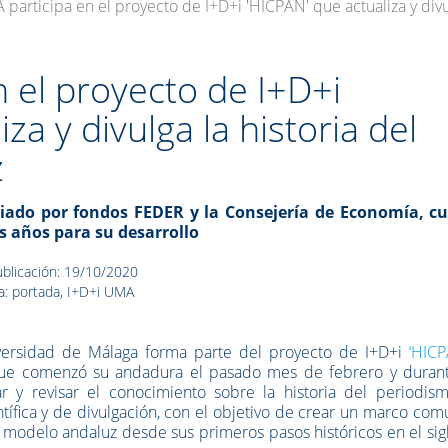
participa en el proyecto de I+D+i 'HICPAN' que actualiza y divu
 el proyecto de I+D+i
za y divulga la historia del
z
iado por fondos FEDER y la Consejería de Economía, c
s años para su desarrollo
blicación: 19/10/2020
a: portada, I+D+i UMA
versidad de Málaga forma parte del proyecto de I+D+i
‘HICP
, que comenzó su andadura el pasado mes de febrero y durant
ar y revisar el conocimiento sobre la historia del periodis
entífica y de divulgación, con el objetivo de crear un marco co
 modelo andaluz desde sus primeros pasos históricos en el sig