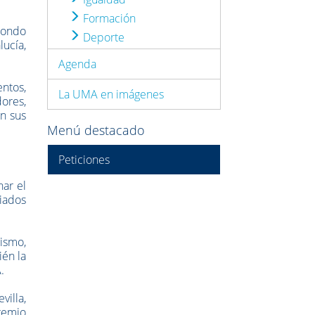
Formación
 Fondo
Deporte
ucía,
Agenda
entos,
La UMA en imágenes
dores,
en sus
Menú destacado
Peticiones
ar el
iados
ismo,
ién la
.
villa,
Premio