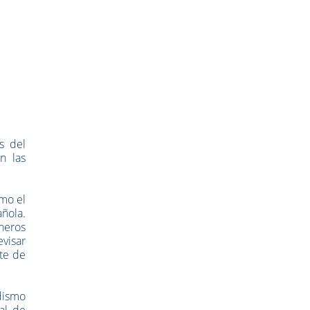
s del
n las
omo el
añola.
éneros
evisar
nte de
dismo
al de