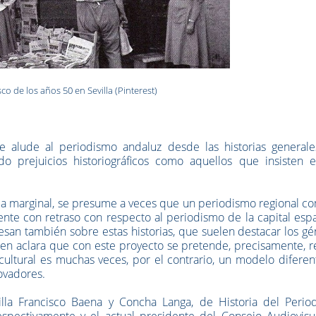
co de los años 50 en Sevilla (Pinterest)
 alude al periodismo andaluz desde las historias generale
 prejuicios historiográficos como aquellos que insisten e
ica marginal, se presume a veces que un periodismo regional c
nte con retraso con respecto al periodismo de la capital esp
esan también sobre estas historias, que suelen destacar los g
ien aclara que con este proyecto se pretende, precisamente, r
cultural es muchas veces, por el contrario, un modelo difere
ovadores.
lla Francisco Baena y Concha Langa, de Historia del Perio
espectivamente y el actual presidente del Consejo Audiovisu