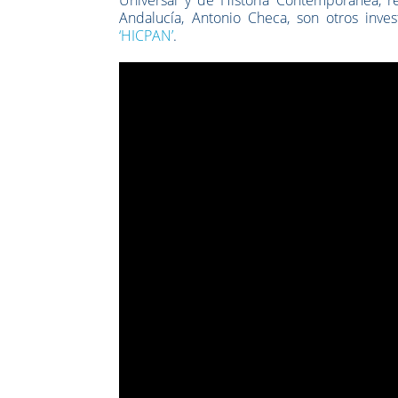
Andalucía, Antonio Checa, son otros inve
‘HICPAN’
.