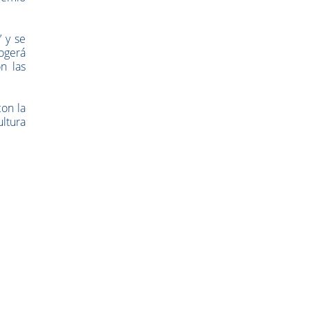
 y se
cogerá
n las
con la
ultura