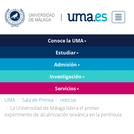
Menú
Conoce la UMA
Estudiar
Admisión
Investigación
Servicios
UMA
Sala de Prensa
noticias
La Universidad de Málaga lidera el primer
experimento de alcalinización oceánica en la península