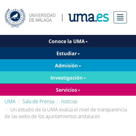
Menú
Conoce la UMA
Estudiar
Admisión
Investigación
Servicios
UMA
Sala de Prensa
noticias
Un estudio de la UMA evalúa el nivel de transparencia
de las webs de los ayuntamientos andaluces