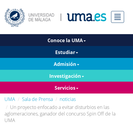
Menú
Conoce la UMA
Estudiar
Admisión
Investigación
Servicios
UMA
Sala de Prensa
noticias
Un proyecto enfocado a evitar disturbios en las
aglomeraciones, ganador del concurso Spin Off de la
UMA