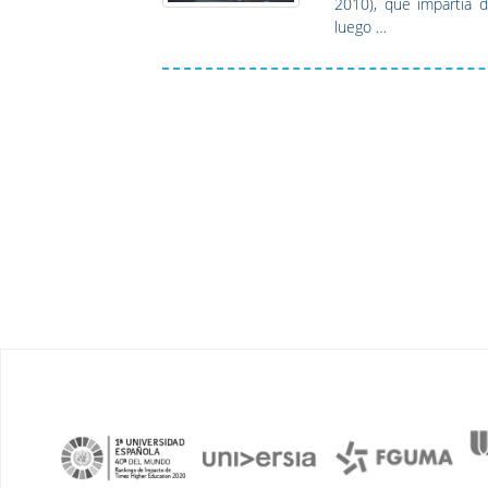
2010), que impartía d
luego …