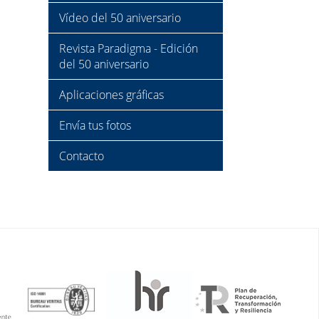
Vídeo del 50 aniversario
Revista Paradigma - Edición
del 50 aniversario
Aplicaciones gráficas
Envía tus fotos
Contacto