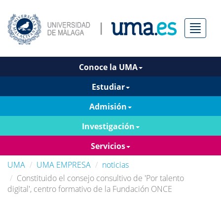
Menú
Conoce la UMA
Estudiar
Admisión
Investigación
Servicios
UMA
UMA EMPRESA
noticias
Constituido el consejo consultivo de 'Por talento
digital', centro formativo de la Fundación ONCE