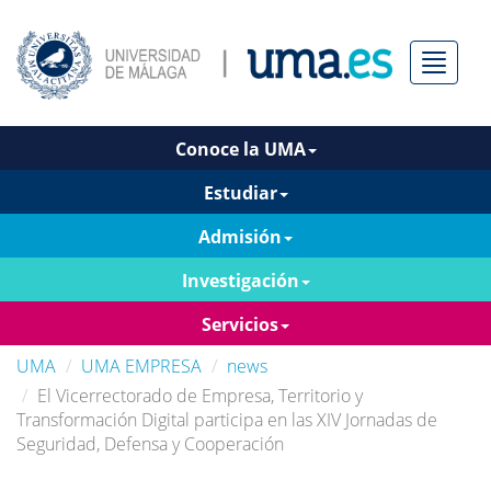
Menú
Conoce la UMA
Estudiar
Admisión
Investigación
Servicios
UMA
UMA EMPRESA
news
El Vicerrectorado de Empresa, Territorio y
Transformación Digital participa en las XIV Jornadas de
Seguridad, Defensa y Cooperación