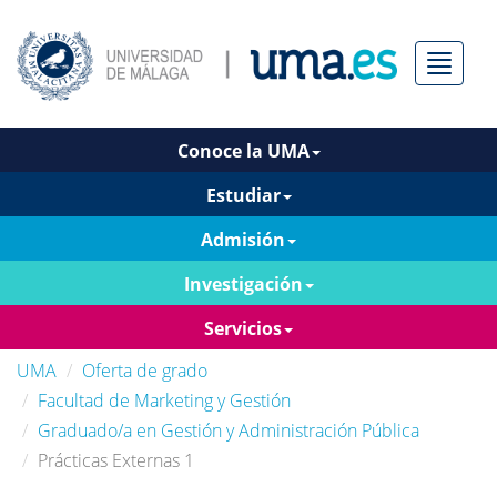
Menú
Conoce la UMA
Estudiar
Admisión
Investigación
Servicios
UMA
Oferta de grado
Facultad de Marketing y Gestión
Graduado/a en Gestión y Administración Pública
Prácticas Externas 1