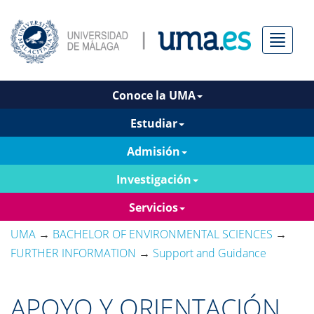
Menú
Conoce la UMA
Estudiar
Admisión
Investigación
Servicios
UMA
→
BACHELOR OF ENVIRONMENTAL SCIENCES
→
FURTHER INFORMATION
→
Support and Guidance
APOYO Y ORIENTACIÓN