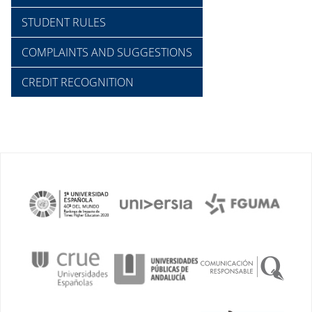
STUDENT RULES
COMPLAINTS AND SUGGESTIONS
CREDIT RECOGNITION