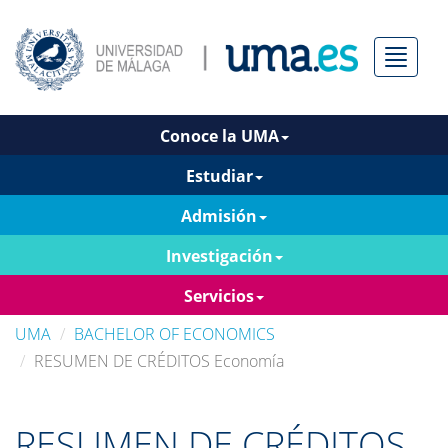
Menú
Conoce la UMA
Estudiar
Admisión
Investigación
Servicios
UMA
BACHELOR OF ECONOMICS
RESUMEN DE CRÉDITOS Economía
RESUMEN DE CRÉDITOS