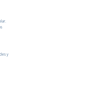
lar.
os
ades y