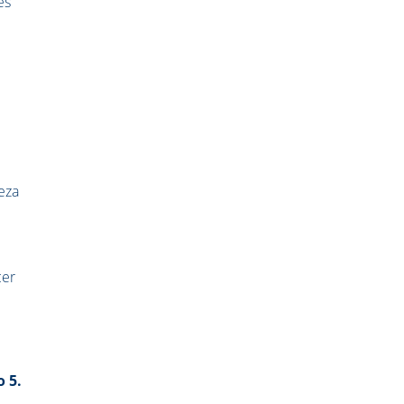
es
ueza
cer
 5.