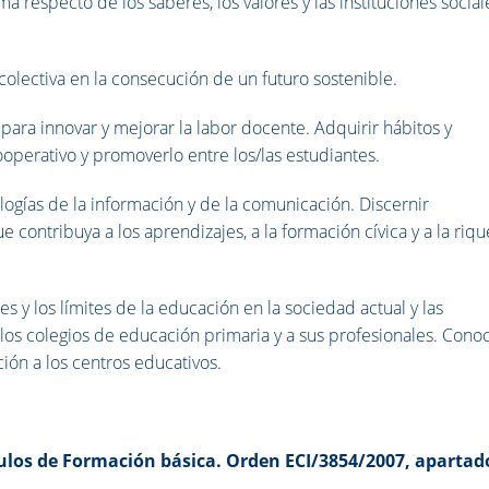
a respecto de los saberes, los valores y las instituciones social
 colectiva en la consecución de un futuro sostenible.
 para innovar y mejorar la labor docente. Adquirir hábitos y
operativo y promoverlo entre los/las estudiantes.
ologías de la información y de la comunicación. Discernir
 contribuya a los aprendizajes, a la formación cívica y a la riq
s y los límites de la educación en la sociedad actual y las
os colegios de educación primaria y a sus profesionales. Cono
ión a los centros educativos.
ulos de Formación básica. Orden ECI/3854/2007, apartado