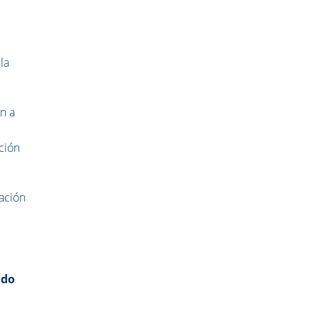
la
an a
ación
cación
ado