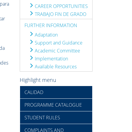
 para
CAREER OPPORTUNITIES
TRABAJO FIN DE GRADO
tar
FURTHER INFORMATION
Adaptation
Support and Guidance
ada
Academic Committee
Implementation
udes
Available Resources
Highlight menu
CALIDAD
PROGRAMME CATALOGUE
STUDENT RULES
COMPLAINTS AND