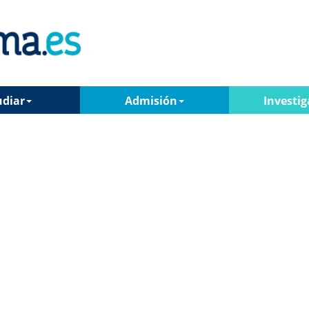
udiar
Admisión
Investig