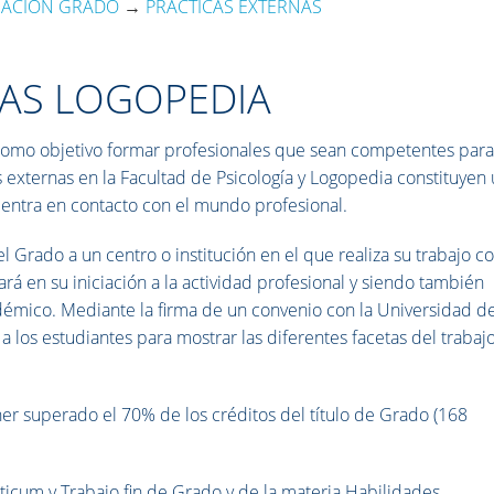
MACIÓN GRADO
→
PRÁCTICAS EXTERNAS
NAS LOGOPEDIA
n como objetivo formar profesionales que sean competentes par
s externas en la Facultad de Psicología y Logopedia constituyen
 entra en contacto con el mundo profesional.
l Grado a un centro o institución en el que realiza su trabajo c
ará en su iniciación a la actividad profesional y siendo también
démico. Mediante la firma de un convenio con la Universidad d
a los estudiantes para mostrar las diferentes facetas del trabaj
ener superado el 70% de los créditos del título de Grado (168
ticum y Trabajo fin de Grado y de la materia Habilidades