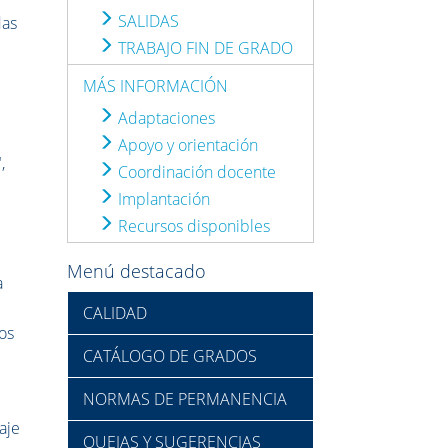
SALIDAS
das
TRABAJO FIN DE GRADO
MÁS INFORMACIÓN
Adaptaciones
Apoyo y orientación
,
Coordinación docente
Implantación
Recursos disponibles
Menú destacado
a
CALIDAD
ños
CATÁLOGO DE GRADOS
NORMAS DE PERMANENCIA
aje
QUEJAS Y SUGERENCIAS