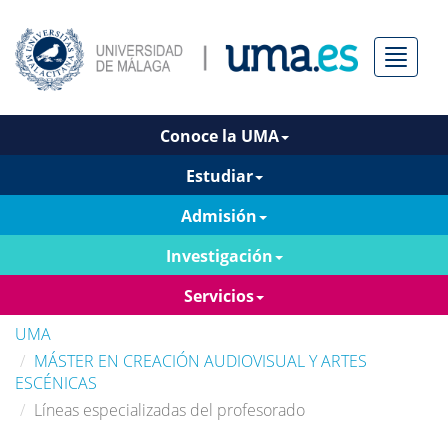
Menú
Conoce la UMA
Estudiar
Admisión
Investigación
Servicios
UMA
MÁSTER EN CREACIÓN AUDIOVISUAL Y ARTES
ESCÉNICAS
Líneas especializadas del profesorado