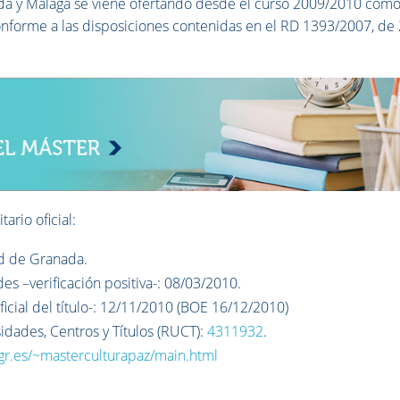
ada y Málaga se viene ofertando desde el curso 2009/2010 com
conforme a las disposiciones contenidas en el RD 1393/2007, de
ario oficial:
d de Granada.
s –verificación positiva-: 08/03/2010.
icial del título-: 12/11/2010 (BOE 16/12/2010)
sidades, Centros y Títulos (RUCT):
4311932
.
gr.es/~masterculturapaz/main.html