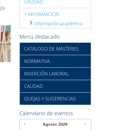
o
CALIDAD
 29
+ INFORMACION
Información académica
Menú destacado
CATÁLOGO DE MÁSTERES
NORMATIVA
INSERCIÓN LABORAL
CALIDAD
QUEJAS Y SUGERENCIAS
Calendario de eventos
Agosto
2026