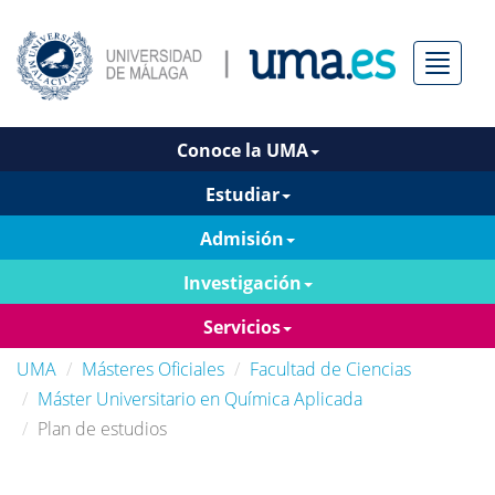
Menú
Conoce la UMA
Estudiar
Admisión
Investigación
Servicios
UMA
Másteres Oficiales
Facultad de Ciencias
Máster Universitario en Química Aplicada
Plan de estudios