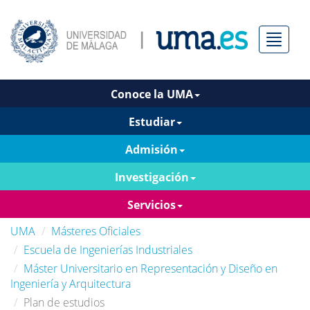
Menú
Conoce la UMA
Estudiar
Admisión
Investigación
Servicios
UMA
Másteres Oficiales
Escuela de Ingenierías Industriales
Máster Universitario en Representación y Diseño en
Ingeniería y Arquitectura
Plan de estudios