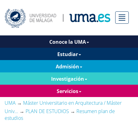
Menú
Conoce la UMA
Estudiar
Admisión
Investigación
Servicios
UMA
→
Máster Universitario en Arquitectura / Máster
Univ...
→
PLAN DE ESTUDIOS
→
Resumen plan de
estudios