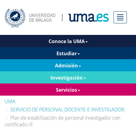
Menú
Conoce la UMA
Estudiar
Admisión
Investigación
Servicios
UMA
SERVICIO DE PERSONAL DOCENTE E INVESTIGADOR
Plan de estabilización de personal investigador con
certificado I3