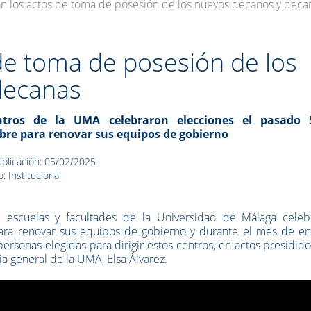
zan los actos de toma de posesión de los nuevos decanos y deca
 de toma de posesión de los
decanas
ntros de la UMA celebraron elecciones el pasado 
bre para renovar sus equipos de gobierno
blicación: 05/02/2025
: Institucional
e escuelas y facultades de la Universidad de Málaga celeb
ra renovar sus equipos de gobierno y durante el mes de en
rsonas elegidas para dirigir estos centros, en actos presidid
ria general de la UMA, Elsa Álvarez.