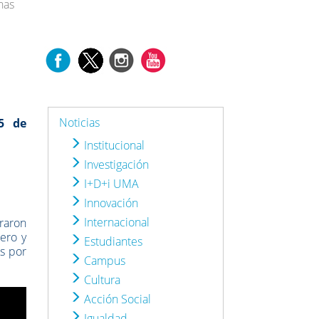
nas
Noticias
5 de
Institucional
Investigación
I+D+i UMA
Innovación
Internacional
raron
ero y
Estudiantes
os por
Campus
Cultura
Acción Social
Igualdad