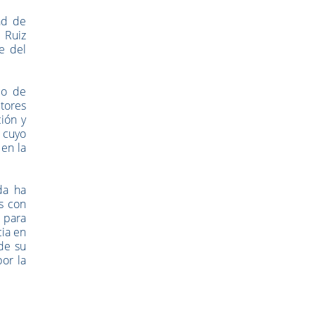
ad de
 Ruiz
e del
co de
ctores
ión y
e cuyo
en la
da ha
s con
 para
cia en
de su
or la