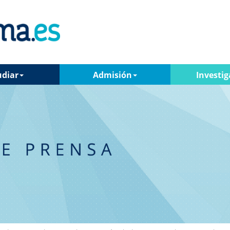
udiar
Admisión
Investig