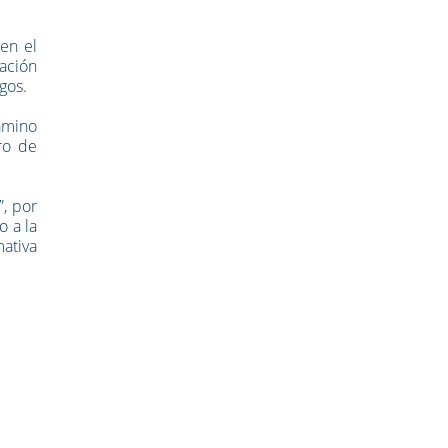
en el
tación
gos.
amino
ro de
, por
o a la
mativa