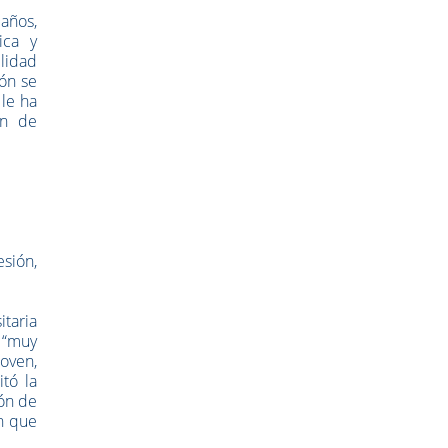
 años,
ica y
lidad
ón se
 le ha
ón de
esión,
itaria
e “muy
oven,
tó la
ión de
ón que