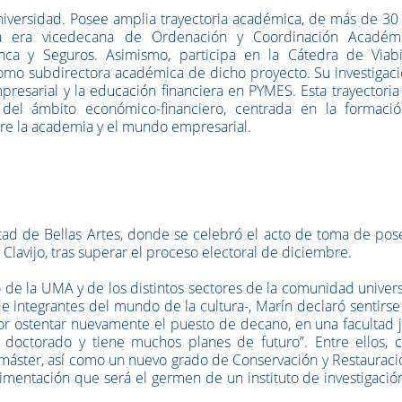
Universidad. Posee amplia trayectoria académica, de más de 30
ra era vicedecana de Ordenación y Coordinación Académ
ca y Seguros. Asimismo, participa en la Cátedra de Viabi
omo subdirectora académica de dicho proyecto. Su investigaci
resarial y la educación financiera en PYMES. Esta trayectoria
l del ámbito económico-financiero, centrada en la formaci
ntre la academia y el mundo empresarial.
ltad de Bellas Artes, donde se celebró el acto de toma de pos
Clavijo, tras superar el proceso electoral de diciembre.
de la UMA y de los distintos sectores de la comunidad univers
de integrantes del mundo de la cultura-, Marín declaró sentirs
r ostentar nuevamente el puesto de decano, en una facultad j
doctorado y tiene muchos planes de futuro”. Entre ellos, ci
 máster, así como un nuevo grado de Conservación y Restaurac
rimentación que será el germen de un instituto de investigaci