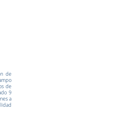
ón de
campo
sos de
ado 9
ones a
lidad