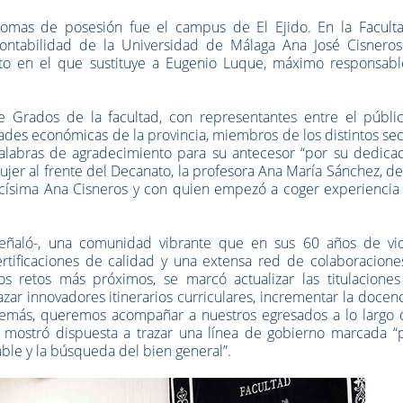
tomas de posesión fue el campus de El Ejido. En la Facult
ontabilidad de la Universidad de Málaga Ana José Cisneros
o en el que sustituye a Eugenio Luque, máximo responsabl
de Grados de la facultad, con representantes entre el públi
dades económicas de la provincia, miembros de los distintos se
palabras de agradecimiento para su antecesor “por su dedicac
mujer al frente del Decanato, la profesora Ana María Sánchez, d
císima Ana Cisneros y con quien empezó a coger experiencia 
señaló-, una comunidad vibrante que en sus 60 años de vi
rtificaciones de calidad y una extensa red de colaboracione
los retos más próximos, se marcó actualizar las titulaciones
razar innovadores itinerarios curriculares, incrementar la docen
Además, queremos acompañar a nuestros egresados a lo largo 
e mostró dispuesta a trazar una línea de gobierno marcada “p
able y la búsqueda del bien general”.