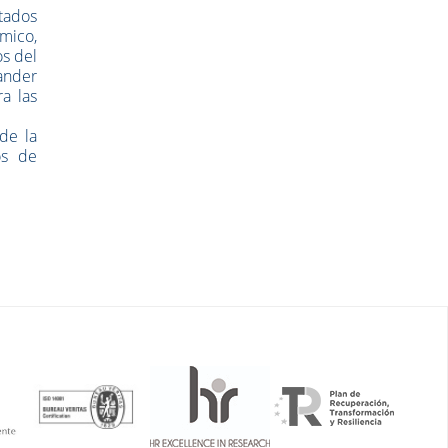
ltados
ómico,
os del
tander
a las
de la
os de