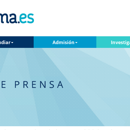
udiar
Admisión
Investig