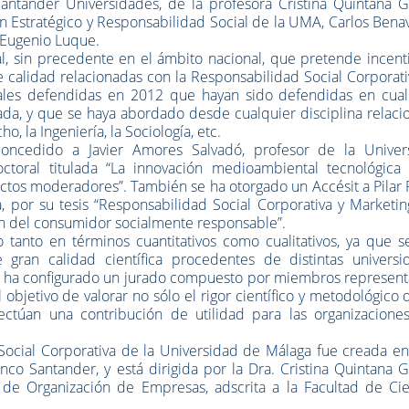
antander Universidades, de la profesora Cristina Quintana Ga
lan Estratégico y Responsabilidad Social de la UMA, Carlos Bena
 Eugenio Luque.
nal, sin precedente en el ámbito nacional, que pretende incent
e calidad relacionadas con la Responsabilidad Social Corporati
ales defendidas en 2012 que hayan sido defendidas en cual
vada, y que se haya abordado desde cualquier disciplina relac
, la Ingeniería, la Sociología, etc.
concedido a Javier Amores Salvadó, profesor de la Univer
toral titulada “La innovación medioambiental tecnológica 
fectos moderadores”. También se ha otorgado un Accésit a Pila
, por su tesis “Responsabilidad Social Corporativa y Marketi
ón del consumidor socialmente responsable”.
 tanto en términos cuantitativos como cualitativos, ya que s
e gran calidad científica procedentes de distintas universi
, se ha configurado un jurado compuesto por miembros represen
bjetivo de valorar no sólo el rigor científico y metodológico 
túan una contribución de utilidad para las organizaciones
ocial Corporativa de la Universidad de Málaga fue creada en 
co Santander, y está dirigida por la Dra. Cristina Quintana G
 de Organización de Empresas, adscrita a la Facultad de Cie