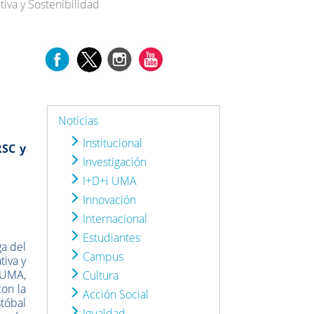
iva y Sostenibilidad
Noticias
Institucional
RSC y
Investigación
I+D+i UMA
Innovación
Internacional
Estudiantes
ga del
Campus
tiva y
 UMA,
Cultura
con la
Acción Social
tóbal
Igualdad