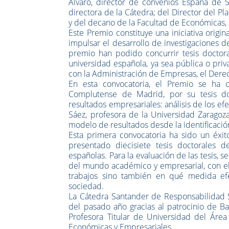
Álvaro, director de convenios España de S
directora de la Cátedra; del Director del P
y del decano de la Facultad de Económicas,
Este Premio constituye una iniciativa origi
impulsar el desarrollo de investigaciones d
premio han podido concurrir tesis doctor
universidad española, ya sea pública o pri
con la Administración de Empresas, el Derecho
En esta convocatoria, el Premio se ha 
Complutense de Madrid, por su tesis doc
resultados empresariales: análisis de los e
Sáez, profesora de la Universidad Zaragoza
modelo de resultados desde la identificaci
Esta primera convocatoria ha sido un éxito
presentado diecisiete tesis doctorales d
españolas. Para la evaluación de las tesis
del mundo académico y empresarial, con el o
trabajos sino también en qué medida efec
sociedad.
La Cátedra Santander de Responsabilidad S
del pasado año gracias al patrocinio de Ban
Profesora Titular de Universidad del Área
Económicas y Empresariales.