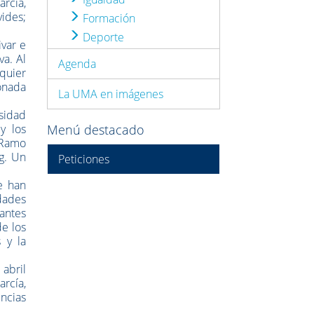
rcía,
vides;
Formación
Deporte
ivar e
va. Al
Agenda
quier
ionada
La UMA en imágenes
sidad
y los
Menú destacado
r Ramo
ng. Un
Peticiones
e han
dades
tantes
de los
 y la
abril
arcía,
ncias