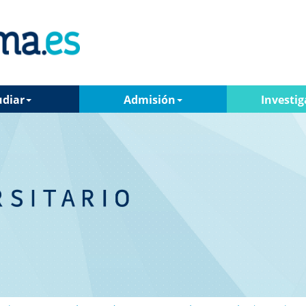
udiar
Admisión
Investig