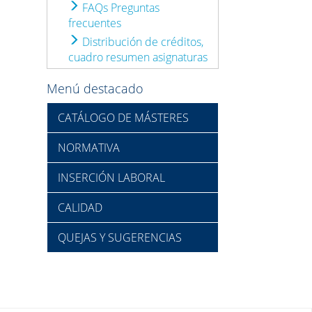
FAQs Preguntas
frecuentes
Distribución de créditos,
cuadro resumen asignaturas
Menú destacado
CATÁLOGO DE MÁSTERES
NORMATIVA
INSERCIÓN LABORAL
CALIDAD
QUEJAS Y SUGERENCIAS