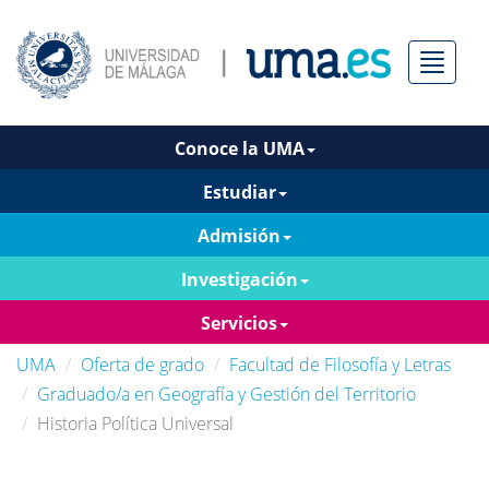
Menú
Conoce la UMA
Estudiar
Admisión
Investigación
Servicios
UMA
Oferta de grado
Facultad de Filosofía y Letras
Graduado/a en Geografía y Gestión del Territorio
Historia Política Universal