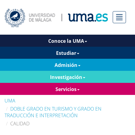
Menú
Conoce la UMA
Estudiar
Admisión
Investigación
Servicios
UMA
DOBLE GRADO EN TURISMO Y GRADO EN
TRADUCCIÓN E INTERPRETACIÓN
CALIDAD