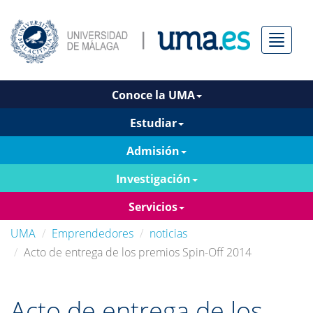
Menú
Conoce la UMA
Estudiar
Admisión
Investigación
Servicios
UMA
Emprendedores
noticias
Acto de entrega de los premios Spin-Off 2014
Acto de entrega de los