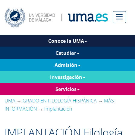
Menú
Conoce la UMA
Estudiar
Admisión
Investigación
Servicios
UMA
→
GRADO EN FILOLOGÍA HISPÁNICA
→
MÁS
INFORMACIÓN
→
Implantación
IMPLANTACIÓN Filología