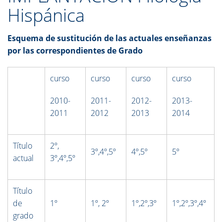
Hispánica
Esquema de sustitución de las actuales enseñanzas
por las correspondientes de Grado
curso
curso
curso
curso
2010-
2011-
2012-
2013-
2011
2012
2013
2014
Título
2º,
3º,4º,5º
4º,5º
5º
actual
3º,4º,5º
Título
de
1º
1º, 2º
1º,2º,3º
1º,2º,3º,4º
grado