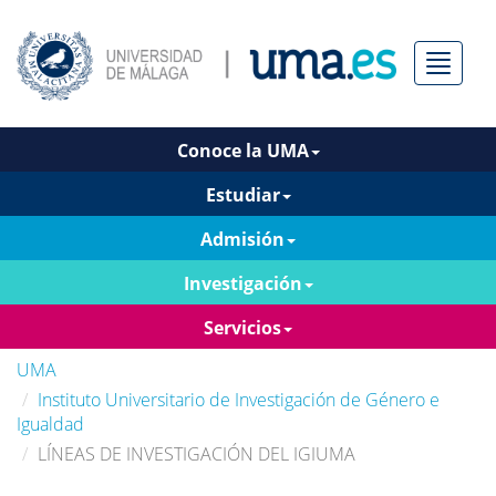
Menú
Conoce la UMA
Estudiar
Admisión
Investigación
Servicios
UMA
Instituto Universitario de Investigación de Género e
Igualdad
LÍNEAS DE INVESTIGACIÓN DEL IGIUMA