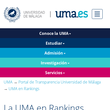
Menú
Conoce la UMA
Estudiar
Admisión
Investigación
Servicios
UMA
→
Portal de Transparencia Universidad de Málaga
→
UMA en Rankings
La UMA en Rankings