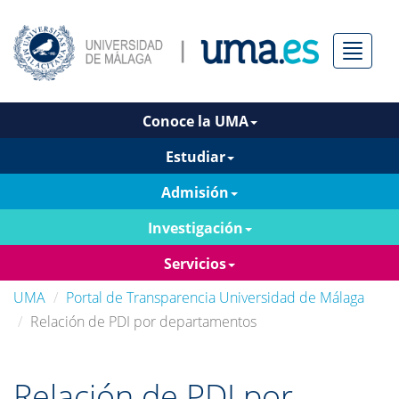
Menú
Conoce la UMA
Estudiar
Admisión
Investigación
Servicios
UMA
Portal de Transparencia Universidad de Málaga
Relación de PDI por departamentos
Relación de PDI por