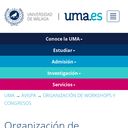
Menú
Conoce la UMA
Estudiar
Admisión
Investigación
Servicios
UMA
→
AVISPA
→
ORGANIZACIÓN DE WORKSHOPS Y
CONGRESOS
Organización de