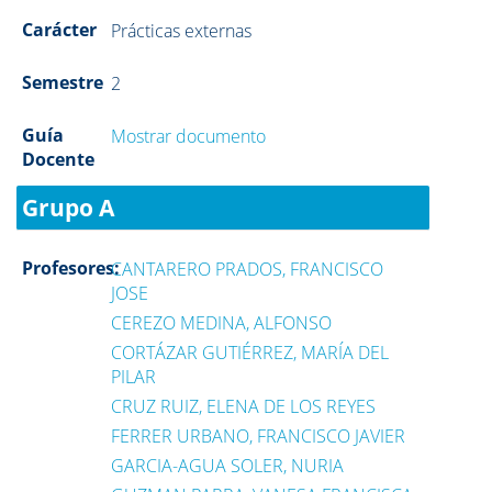
Carácter
Prácticas externas
Semestre
2
Guía
Mostrar documento
Docente
Grupo A
Profesores:
CANTARERO PRADOS, FRANCISCO
JOSE
CEREZO MEDINA, ALFONSO
CORTÁZAR GUTIÉRREZ, MARÍA DEL
PILAR
CRUZ RUIZ, ELENA DE LOS REYES
FERRER URBANO, FRANCISCO JAVIER
GARCIA-AGUA SOLER, NURIA