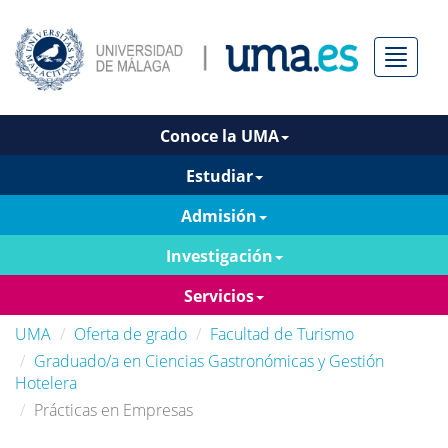
Menú
Conoce la UMA
Estudiar
Admisión
Investigación
Servicios
UMA
Oferta de grado
Facultad de Turismo
Graduado/a en Ciencias Gastronómicas y Gestión
Hotelera
Prácticas en Empresas