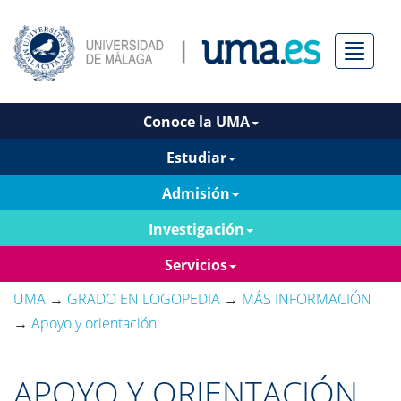
Menú
Conoce la UMA
Estudiar
Admisión
Investigación
Servicios
UMA
→
GRADO EN LOGOPEDIA
→
MÁS INFORMACIÓN
→
Apoyo y orientación
APOYO Y ORIENTACIÓN