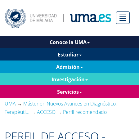
Menú
Conoce la UMA
Estudiar
Admisión
Investigación
Servicios
UMA
→
Máster en Nuevos Avances en Diagnóstico,
Terapéuti...
→
ACCESO
→
Perfil recomendado
PERFIL DE ACCESO -