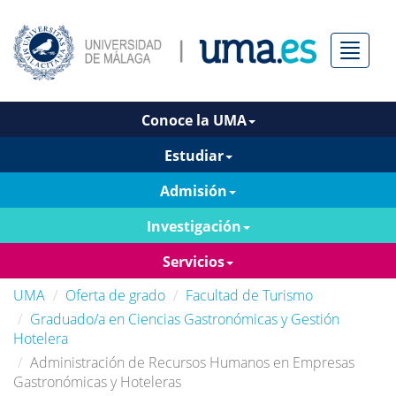
Menú
Conoce la UMA
Estudiar
Admisión
Investigación
Servicios
UMA
Oferta de grado
Facultad de Turismo
Graduado/a en Ciencias Gastronómicas y Gestión
Hotelera
Administración de Recursos Humanos en Empresas
Gastronómicas y Hoteleras