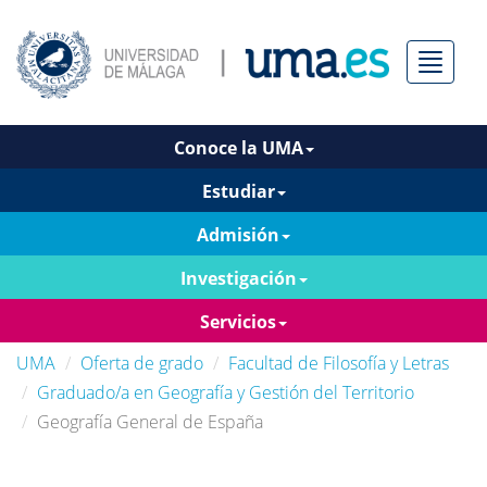
Menú
Conoce la UMA
Estudiar
Admisión
Investigación
Servicios
UMA
Oferta de grado
Facultad de Filosofía y Letras
Graduado/a en Geografía y Gestión del Territorio
Geografía General de España