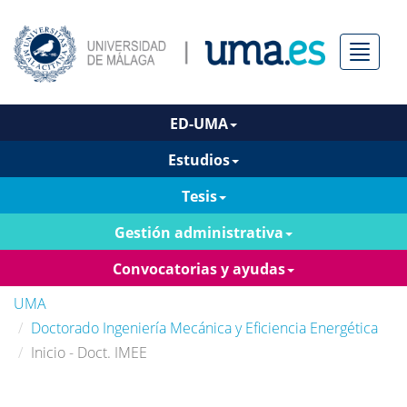
Menú
ED-UMA
Estudios
Tesis
Gestión administrativa
Convocatorias y ayudas
UMA
Doctorado Ingeniería Mecánica y Eficiencia Energética
Inicio - Doct. IMEE