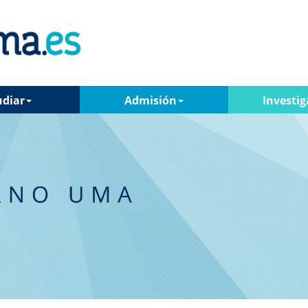
udiar
Admisión
Investig